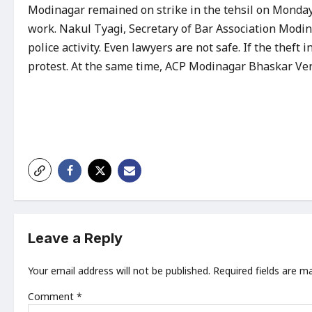
Modinagar remained on strike in the tehsil on Monda
work. Nakul Tyagi, Secretary of Bar Association Modinag
police activity. Even lawyers are not safe. If the theft 
protest. At the same time, ACP Modinagar Bhaskar Verm
P
o
s
t
n
a
Leave a Reply
v
Your email address will not be published.
Required fields are 
i
Comment
*
g