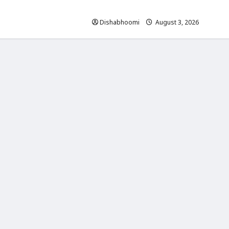
की चोरी, नकदी और जेवर लेकर फरार हुए चोर
Dishabhoomi
August 3, 2026
0