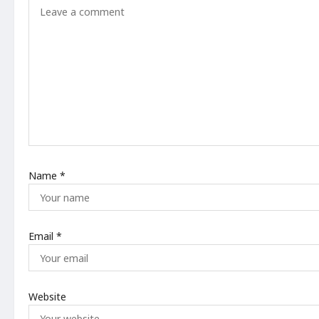
a
t
i
o
n
Name
*
Email
*
Website