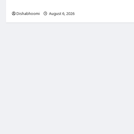
शुभारंभ, 80 बच्चों ने धारण किया यज्ञोपवीत
Dishabhoomi
August 6, 2026
0