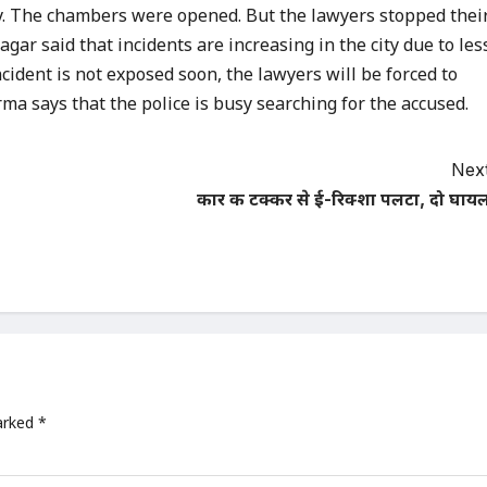
y. The chambers were opened. But the lawyers stopped thei
ar said that incidents are increasing in the city due to les
incident is not exposed soon, the lawyers will be forced to
a says that the police is busy searching for the accused.
Next
कार की टक्कर से ई-रिक्शा पलटा, दो घाय
marked
*