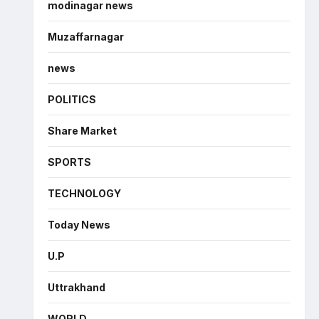
modinagar news
Muzaffarnagar
news
POLITICS
Share Market
SPORTS
TECHNOLOGY
Today News
U.P
Uttrakhand
WORLD